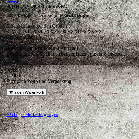
0
HIGHLANDER Trikot NEU
Unsere Highlandertrikot in neuem Design
Erhältlich in folgenden Größen:
S, M, L, XL, XXL, XXXL, XXXXL, XXXXXL.
Kindergrößen:
116, 128, 146
(Preis der Kindertrikots auf Anfrage)
Gewünschte Größe einfach bei der Datenerfassung angeben.
Preis:
50,00 €
Zuzüglich Porto und Verpackung.
In den Warenkorb
AGB
-
Lieferbedingungen