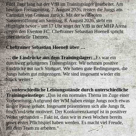
Fünf Tage lang hat der VfB im Trainingslager gearbeitet. Am
heutigen Freitagmittag, 7. August 2026, reisten die Jungs aus
Cannstatt von Grassau zurück. Mit der weiß-roten
Saisoneröffnung am Samstag, 8. August 2026, steht ein
Highlight bevor – um 17 Uhr testet der VfB in der MHP Arena
gegen den Everton FC. Cheftrainer Sebastian Hoeneß spricht
über aktuelle Themen.
Cheftrainer Sebastian Hoeneß über …
… die Eindrücke aus dem Trainingslager:
„Es war ein
durchweg gelungenes Trainingslager. Wir nehmen positive
Eindrücke mit nach Stuttgart. Wir hatten gute Bedingungen, die
Jungs haben gut mitgezogen. Wir sind insgesamt wieder ein
Stück weiter.“
… unterschiedliche Leistungsstände durch unterschiedliche
Trainingseinstiege:
„Das ist ein normales Thema im Zuge einer
Vorbereitung. Aufgrund der WM haben einige Jungs noch etwas
länger Pause gehabt. Insgesamt präsentieren sich alle Jungs fit,
frisch und sehr motiviert. Der Konkurrenzkampf ist in positiver
Weise vorhanden – Fakt ist, dass wir in zwei Wochen bereits
unser erstes Pflichtspiel haben werden. Es macht viel Freude,
mit dem Team zu arbeiten.“