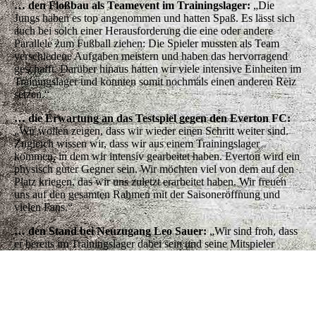
… den Floßbau als Teamevent im Trainingslager:
„Die
Jungs haben es top angenommen und hatten Spaß. Es lässt sich
auch bei solch einer Herausforderung die eine oder andere
Parallele zum Fußball ziehen: Die Spieler mussten als Team
verschiedene Aufgaben meistern und haben das hervorragend
geschafft. Darüber hinaus hatten wir viele intensive Einheiten im
Trainingslager und konnten somit nochmals einen anderen Reiz
setzen.“
… die Erwartung an das Testspiel gegen den Everton FC:
„Wir wollen zeigen, dass wir wieder einen Schritt weiter sind.
Zugleich wissen wir, dass wir aus einem Trainingslager
kommen, in dem wir intensiv gearbeitet haben. Everton wird ein
physisch guter Gegner sein. Wir möchten viel von dem auf den
Platz kriegen, das wir uns zuletzt erarbeitet haben. Wir freuen
uns auf den gesamten Rahmen mit der Saisoneröffnung und
vielen Fans.“
… den Stand bei Neuzugang Leo Sauer:
„Wir sind froh, dass
er bereits im Trainingslager dabei sein und seine Mitspieler
kennenlernen konnte. Er ist im Aufbautraining, macht einen
Schritt nach dem anderen.“
Tickets im freien Verkauf – DAZN überträgt live