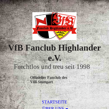
VfB Fanclub Highlander
e.V.
Furchtlos und treu seit 1998
Offizieller Fanclub des
VfB Stuttgart
STARTSEITE
ÜBER UNS