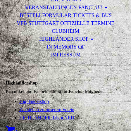
VERANSTALTUNGEN FANCLUB
BESTELLFORMULAR TICKETS & BUS
VFB STUTTGART OFFIZIELLE TERMINE
CLUBHEIM
HIGHLANDER SHOP
IN MEMORY OF
IMPRESSUM
Highlandershop
Fanartikel und Fanbekleidung für Fanclub Mitglieder
Highlandershop
Wir stehen zu unserem Verein
HIGHLANDER Trikot NEU