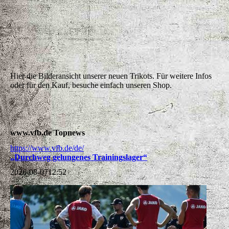
IMG-20260318-WA0011
Hier die Bilderansicht unserer neuen Trikots. Für weitere Infos
oder für den Kauf, besuche einfach unseren Shop.
www.vfb.de Topnews
https://www.vfb.de/de/
„Durchweg gelungenes Trainingslager“
2026-08-07
12:52