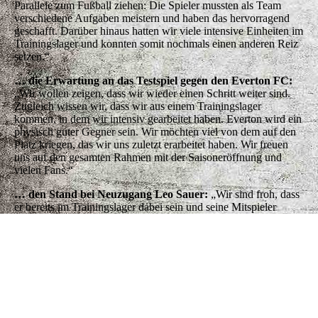
Parallele zum Fußball ziehen: Die Spieler mussten als Team
verschiedene Aufgaben meistern und haben das hervorragend
geschafft. Darüber hinaus hatten wir viele intensive Einheiten im
Trainingslager und konnten somit nochmals einen anderen Reiz
setzen.“
… die Erwartung an das Testspiel gegen den Everton FC:
„Wir wollen zeigen, dass wir wieder einen Schritt weiter sind.
Zugleich wissen wir, dass wir aus einem Trainingslager
kommen, in dem wir intensiv gearbeitet haben. Everton wird ein
physisch guter Gegner sein. Wir möchten viel von dem auf den
Platz kriegen, das wir uns zuletzt erarbeitet haben. Wir freuen
uns auf den gesamten Rahmen mit der Saisoneröffnung und
vielen Fans.“
… den Stand bei Neuzugang Leo Sauer:
„Wir sind froh, dass
er bereits im Trainingslager dabei sein und seine Mitspieler
kennenlernen konnte. Er ist im Aufbautraining, macht einen
Schritt nach dem anderen.“
Tickets im freien Verkauf – DAZN überträgt live
Live in der MHP Arena oder live bei DAZN? Die weiß-roten
Fans entscheiden selbst. Für die Saisoneröffnung am Samstag, 8.
August 2026, um 17 Uhr, sind noch Tickets im freien Verkauf