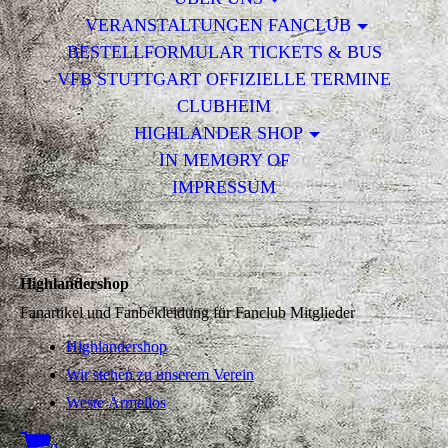
VERANSTALTUNGEN FANCLUB
BESTELLFORMULAR TICKETS & BUS
VFB STUTTGART OFFIZIELLE TERMINE
CLUBHEIM
HIGHLANDER SHOP
IN MEMORY OF
IMPRESSUM
Highlandershop
Fanartikel und Fanbekleidung für Fanclub Mitglieder
Highlandershop
Wir stehen zu unserem Verein
Weste Ärmellos