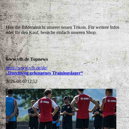
IMG-20260318-WA0011
Hier die Bilderansicht unserer neuen Trikots. Für weitere Infos
oder für den Kauf, besuche einfach unseren Shop.
www.vfb.de Topnews
https://www.vfb.de/de/
„Durchweg gelungenes Trainingslager“
2026-08-07
12:52