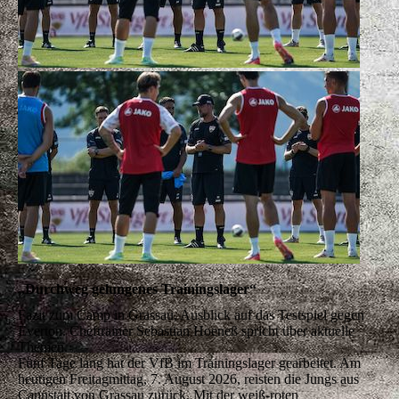
„Durchweg gelungenes Trainingslager“
Fazit zum Camp in Grassau, Ausblick auf das Testspiel gegen
Everton. Cheftrainer Sebastian Hoeneß spricht über aktuelle
Themen.
Fünf Tage lang hat der VfB im Trainingslager gearbeitet. Am
heutigen Freitagmittag, 7. August 2026, reisten die Jungs aus
Cannstatt von Grassau zurück. Mit der weiß-roten