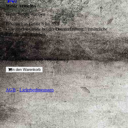
0
Weste Ärmellos
Weste Neues Wappen
Erhältlich in Größe S bis 3XL
Gewünschte Größe bei der Datenerfassung " zusätzliche
Information" angeben.
Preis:
20,00 €
Zuzüglich Porto und Verpackung.
In den Warenkorb
AGB
-
Lieferbedingungen