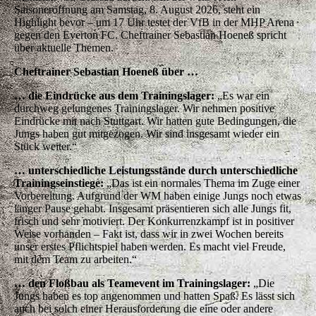
Saisoneröffnung am Samstag, 8. August 2026, steht ein
Highlight bevor – um 17 Uhr testet der VfB in der MHP Arena
gegen den Everton FC. Cheftrainer Sebastian Hoeneß spricht
über aktuelle Themen.
Cheftrainer Sebastian Hoeneß über …
… die Eindrücke aus dem Trainingslager:
„Es war ein
durchweg gelungenes Trainingslager. Wir nehmen positive
Eindrücke mit nach Stuttgart. Wir hatten gute Bedingungen, die
Jungs haben gut mitgezogen. Wir sind insgesamt wieder ein
Stück weiter.“
… unterschiedliche Leistungsstände durch unterschiedliche
Trainingseinstiege:
„Das ist ein normales Thema im Zuge einer
Vorbereitung. Aufgrund der WM haben einige Jungs noch etwas
länger Pause gehabt. Insgesamt präsentieren sich alle Jungs fit,
frisch und sehr motiviert. Der Konkurrenzkampf ist in positiver
Weise vorhanden – Fakt ist, dass wir in zwei Wochen bereits
unser erstes Pflichtspiel haben werden. Es macht viel Freude,
mit dem Team zu arbeiten.“
… den Floßbau als Teamevent im Trainingslager:
„Die
Jungs haben es top angenommen und hatten Spaß. Es lässt sich
auch bei solch einer Herausforderung die eine oder andere