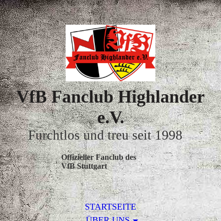
VfB Fanclub Highlander
e.V.
Furchtlos und treu seit 1998
Offizieller Fanclub des
VfB Stuttgart
STARTSEITE
ÜBER UNS