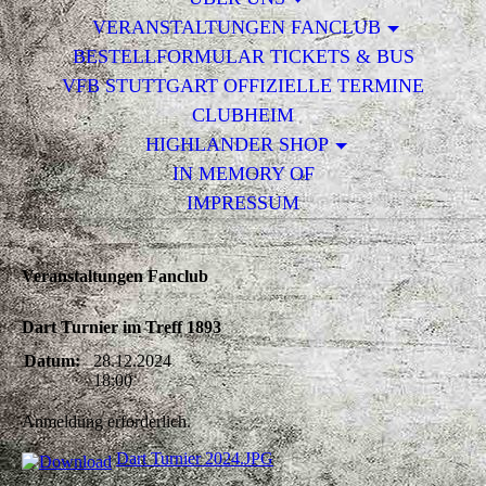
VERANSTALTUNGEN FANCLUB
BESTELLFORMULAR TICKETS & BUS
VFB STUTTGART OFFIZIELLE TERMINE
CLUBHEIM
HIGHLANDER SHOP
IN MEMORY OF
IMPRESSUM
Veranstaltungen Fanclub
Dart Turnier im Treff 1893
Datum:
28.12.2024
18:00
Anmeldung erforderlich.
Dart Turnier 2024.JPG