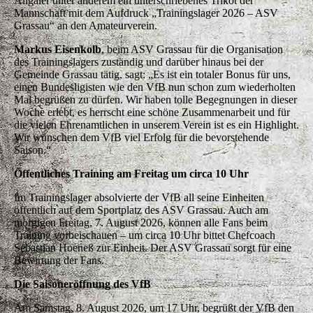
Allgaier unter anderem ein unterschriebenes Trikot der
Mannschaft mit dem Aufdruck „Trainingslager 2026 – ASV
Grassau“ an den Amateurverein.
Markus Eisenkolb
, beim ASV Grassau für die Organisation
des Trainingslagers zuständig und darüber hinaus bei der
Gemeinde Grassau tätig, sagt: „Es ist ein totaler Bonus für uns,
einen Bundesligisten wie den VfB nun schon zum wiederholten
Mal begrüßen zu dürfen. Wir haben tolle Begegnungen in dieser
Woche erlebt, es herrscht eine schöne Zusammenarbeit und für
die vielen Ehrenamtlichen in unserem Verein ist es ein Highlight.
Wir wünschen dem VfB viel Erfolg für die bevorstehende
Saison.“
Öffentliches Training am Freitag um circa 10 Uhr
Im Trainingslager absolvierte der VfB all seine Einheiten
öffentlich auf dem Sportplatz des ASV Grassau. Auch am
morgigen Freitag, 7. August 2026, können alle Fans beim
Training vorbeischauen – um circa 10 Uhr bittet Chefcoach
Sebastian Hoeneß zur Einheit. Der ASV Grassau sorgt für eine
Bewirtung der Fans.
Die Saisoneröffnung des VfB
Am Samstag, 8. August 2026, um 17 Uhr, begrüßt der VfB den