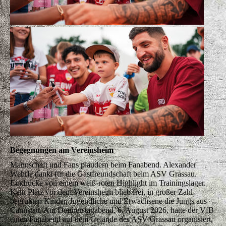
Begegnungen am Vereinsheim
Mannschaft und Fans plaudern beim Fanabend. Alexander
Wehrle dankt für die Gastfreundschaft beim ASV Grassau.
Eindrücke von einem weiß-roten Highlight im Trainingslager.
Kein Platz vor dem Vereinsheim blieb frei, in großer Zahl
begrüßten Kinder, Jugendliche und Erwachsene die Jungs aus
Cannstatt. Am Donnerstagabend, 6. August 2026, hatte der VfB
einen Fanabend auf dem Gelände des ASV Grassau organisiert,