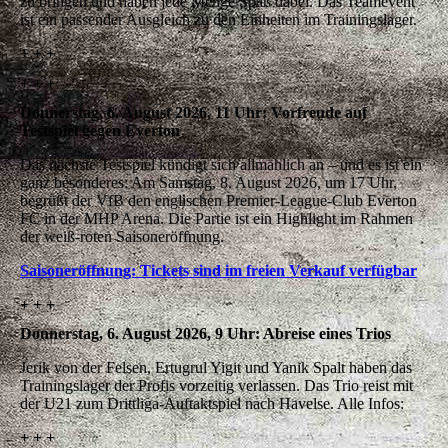
zu bringen und haben jede Menge Spaß dabei. Das Teamevent
ist ein passender Ausgleich zu den Einheiten im Trainingslager.
+ + +
+ + +
Donnerstag, 6. August 2026, 11 Uhr: Vorfreude auf
Testspiel gegen Everton
Das nächste Testspiel kündigt sich allmählich an – und es ist ein
ganz besonderes: Am Samstag, 8. August 2026, um 17 Uhr,
begrüßt der VfB den englischen Premier-League-Club Everton
FC in der MHP Arena. Die Partie ist ein Highlight im Rahmen
der weiß-roten Saisoneröffnung.
Saisoneröffnung: Tickets sind im freien Verkauf verfügbar
+ + +
Donnerstag, 6. August 2026, 9 Uhr: Abreise eines Trios
Jerik von der Felsen, Ertugrul Yigit und Yanik Spalt haben das
Trainingslager der Profis vorzeitig verlassen. Das Trio reist mit
der U21 zum Drittliga-Auftaktspiel nach Havelse. Alle Infos:
+ + +