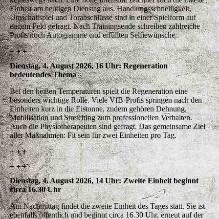
Einheit am heutigen Dienstag aus. Handlungsschnelligkeit,
Umschaltspiel und Torabschlüsse sind in einer Spielform auf
engem Feld gefragt. Nach Trainingsende schreiben zahlreiche
Profis noch Autogramme und erfüllten Selfiewünsche.
+ + +
Dienstag, 4. August 2026, 16 Uhr: Regeneration
bedeutendes Thema
Bei den heißen Temperaturen spielt die Regeneration eine
besonders wichtige Rolle. Viele VfB-Profis springen nach den
Einheiten kurz in die Eistonne, zudem gehören Dehnung,
Mobilisation und Stretching zum professionellen Verhalten.
Auch die Physiotherapeuten sind gefragt. Das gemeinsame Ziel
aller Maßnahmen: Fit sein für zwei Einheiten pro Tag.
+ + +
+ + +
Dienstag, 4. August 2026, 14 Uhr: Zweite Einheit beginnt
circa 16.30 Uhr
Am Nachmittag findet die zweite Einheit des Tages statt. Sie ist
ebenfalls öffentlich und beginnt circa 16.30 Uhr, erneut auf der