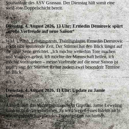
Sportanlage des ASV Grassau. Der Dienstag hält somit eine
weiß-rote Doppelschicht bereit.
+ + +
Dienstag, 4. August 2026, 13 Uhr: Ermedin Demirovic spürt
„große Vorfreude auf neue Saison“
WM, Urlaub, Leistungstests, Trainingslager. Ermedin Demirovic
erlebt eine spannende Zeit. Der Stürmer hat den Blick längst auf
die neue Serie gerichtet. „Ich möchte weiterhin Tore machen
und Vorlagen geben, ich möchte der Mannschaft helfen, ich
möchte vorangehen – meine Vorfreude auf die neue Saison ist
groß“, sagt der Stürmer. Er hat zudem zwei besondere Termine
im Blick:
+ + +
Dienstag, 4. August 2026, 11 Uhr: Update zu Jamie
Leweling
Aktuell läuft das Vormittagstraining in Grassau. Jamie Leweling
kann nicht daran teilnehmen. Er wird wegen eines Infekts nicht
wie ursprünglich geplant ins Trainingslager nachreisen.
+ + +