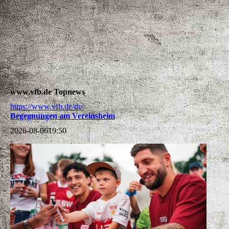
Familientag 2026
www.vfb.de Topnews
https://www.vfb.de/de/
Begegnungen am Vereinsheim
2026-08-06
19:50