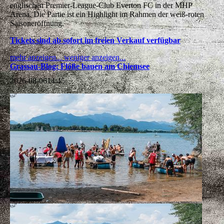
englischen Premier-League-Club Everton FC in der MHP
Arena. Die Partie ist ein Highlight im Rahmen der weiß-roten
Saisoneröffnung.
Tickets sind ab sofort im freien Verkauf verfügbar
mehr anzeigen...
weniger anzeigen...
Grassau-Blog: Flöße bauen am Chiemsee
2026-08-06
14:45