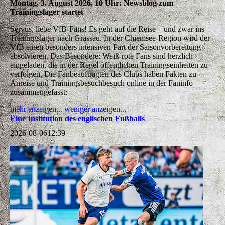
Montag, 3. August 2026, 10 Uhr: Newsblog zum
Trainingslager startet
Servus, liebe VfB-Fans! Es geht auf die Reise – und zwar ins
Trainingslager nach Grassau. In der Chiemsee-Region wird der
VfB einen besonders intensiven Part der Saisonvorbereitung
absolvieren. Das Besondere: Weiß-rote Fans sind herzlich
eingeladen, die in der Regel öffentlichen Trainingseinheiten zu
verfolgen. Die Fanbeauftragten des Clubs haben Fakten zu
Anreise und Trainingsbesuchbesuch online in der Faninfo
zusammengefasst:
mehr anzeigen...
weniger anzeigen...
Eine Institution des englischen Fußballs
2026-08-06
12:39