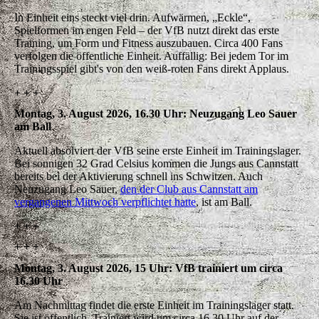
In Einheit eins steckt viel drin. Aufwärmen, „Eckle“,
Spielformen im engen Feld – der VfB nutzt direkt das erste
Training, um Form und Fitness auszubauen. Circa 400 Fans
verfolgen die öffentliche Einheit. Auffällig: Bei jedem Tor im
Trainingsspiel gibt's von den weiß-roten Fans direkt Applaus.
+ + +
Montag, 3. August 2026, 16.30 Uhr: Neuzugang Leo Sauer
am Ball
Aktuell absolviert der VfB seine erste Einheit im Trainingslager.
Bei sonnigen 32 Grad Celsius kommen die Jungs aus Cannstatt
bereits bei der Aktivierung schnell ins Schwitzen. Auch
Neuzugang Leo Sauer,
den der Club aus Cannstatt am
vergangenen Mittwoch verpflichtet hatte
, ist am Ball.
+ + +
+ + +
Montag, 3. August 2026, 15 Uhr: VfB trainiert um circa
16.30 Uhr
Am Nachmittag findet die erste Einheit im Trainingslager statt.
Sie ist öffentlich. Trainiert wird um circa 16.30 Uhr auf der