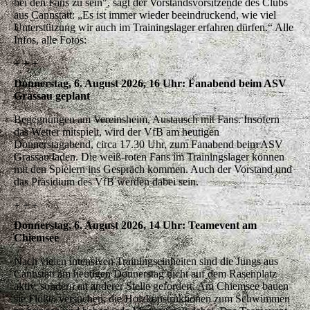
bei den Fans zu sein", sagt der Vorstandsvorsitzende des Clubs
aus Cannstatt: „Es ist immer wieder beeindruckend, wie viel
Unterstützung wir auch im Trainingslager erfahren dürfen.“ Alle
Infos, alle Fotos:
+ + +
Donnerstag, 6. August 2026, 16 Uhr: Fanabend beim ASV
Grassau geplant
Begegnungen am Vereinsheim, Austausch mit Fans. Insofern
das Wetter mitspielt, wird der VfB am heutigen
Donnerstagabend, circa 17.30 Uhr, zum Fanabend beim ASV
Grassau laden. Die weiß-roten Fans im Trainingslager können
mit den Spielern ins Gespräch kommen. Auch der Vorstand und
das Präsidium des VfB werden dabei sein.
+ + +
Donnerstag, 6. August 2026, 14 Uhr: Teamevent am
Chiemsee
Nach vielen intensiven Trainingseinheiten sind die Jungs aus
Cannstatt am heutigen Donnerstag nicht auf dem Rasenplatz
aktiv, sondern an anderer Stelle gefordert. Am Chiemsee bauen
sie Flöße, versuchen, die Holzkonstruktionen zum Schwimmen