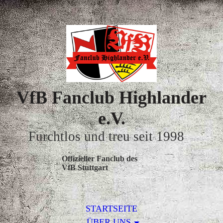
VfB Fanclub Highlander
e.V.
Furchtlos und treu seit 1998
Offizieller Fanclub des
VfB Stuttgart
STARTSEITE
ÜBER UNS