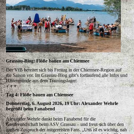
Grassau-Blog: Flöße bauen am Chiemsee
Der VfB bereitet sich bis Freitag in der Chiemsee-Region auf
die Saison vor. Im Grassau-Blog gibt’s fortlaufend alle Infos und
Hintergründe aus dem Trainingslager:
+ + +
Tag 4: Flöße bauen am Chiemsee
Donnerstag, 6. August 2026, 19 Uhr: Alexander Wehrle
begrüßt beim Fanabend
Alexander Wehrle dankt beim Fanabend für die
Gastfreundschaft beim ASV Grassau – und freut sich über den
großen Zuspruch der mitgereisten Fans. „Uns ist es wichtig, nah