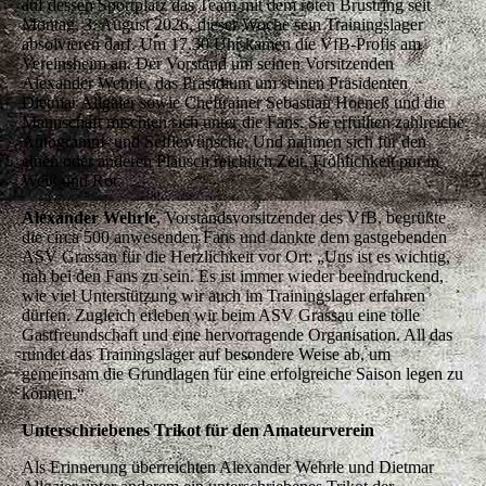
auf dessen Sportplatz das Team mit dem roten Brustring seit
Montag, 3. August 2026, dieser Woche sein Trainingslager
absolvieren darf. Um 17.30 Uhr kamen die VfB-Profis am
Vereinsheim an. Der Vorstand um seinen Vorsitzenden
Alexander Wehrle, das Präsidium um seinen Präsidenten
Dietmar Allgaier sowie Cheftrainer Sebastian Hoeneß und die
Mannschaft mischten sich unter die Fans. Sie erfüllten zahlreiche
Autogramm- und Selfiewünsche. Und nahmen sich für den
einen oder anderen Plausch reichlich Zeit. Fröhlichkeit pur in
Weiß und Rot.
Alexander Wehrle
, Vorstandsvorsitzender des VfB, begrüßte
die circa 500 anwesenden Fans und dankte dem gastgebenden
ASV Grassau für die Herzlichkeit vor Ort: „Uns ist es wichtig,
nah bei den Fans zu sein. Es ist immer wieder beeindruckend,
wie viel Unterstützung wir auch im Trainingslager erfahren
dürfen. Zugleich erleben wir beim ASV Grassau eine tolle
Gastfreundschaft und eine hervorragende Organisation. All das
rundet das Trainingslager auf besondere Weise ab, um
gemeinsam die Grundlagen für eine erfolgreiche Saison legen zu
können.“
Unterschriebenes Trikot für den Amateurverein
Als Erinnerung überreichten Alexander Wehrle und Dietmar