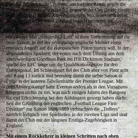
Dundee FC ließen die „Toffees“ ein torloses Remis gegen die
Bolton Wanderers sowie ein 0:1 gegen Stoke City (beide zweite
englische Liga) folgen. Am vergangenen Wochenende feierten
die Nordengländer einen 2:1-Sieg beim Hamburger SV.
Mit dem Gastspiel beim VfB schnuppern die Liverpooler nun
ein zweites Mal „Bundesliga-Luft“ in ihrer Vorbereitung auf die
neue Saison, in der der neunmalige englische Meister einen
erneuten Angriff auf die europäischen Plätze starten will. In der
abgelaufenen Spielzeit, der ersten nach dem Umzug aus dem
altehrwürdigen Goodison Park ins Hill Dickinson Stadium,
spielte der EFC lange um die Qualifikationsplätze für den
Europapokal. Im Schlussspurt fiel der Club aber von Platz acht
auf Rang 13 zurück und beendete damit die siebte Saison in
Folge in der unteren Tabellenhälfte der Premier League. Mit
dem Abstiegskampf hatte Everton anders als in den Vorsaisons
hingegen nichts zu tun, was nach einigen Jahren des Bangens
für viel Erleichterung bei den Anhängern gesorgt haben dürfte.
Seit der Gründung der englischen „Football League First
Division“ zur Saison 1888/1889 verbrachten die „Toffees“
nämlich lediglich vier Spielzeiten in der zweiten Liga und sind
damit der Club mit der längsten Erstliga-Zugehörigkeit in
England.
Mit einem Rückkehrer in kleinen Schritten nach oben