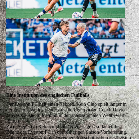
Eine Institution des englischen Fußballs
Der Everton FC hält einen Rekord. Kein Club spielt länger in
der ersten Liga des Landes als die Liverpooler. Coach David
Moyes soll sie im Idealfall in den internationalen Wettbewerb
führen.
Zwei Siege, ein Remis und eine Niederlage – so lautet die
Bilanz des Everton FC in der bisherigen Saison-Vorbereitung.
Nach einem 4:0-Auftaktsieg gegen den schottischen Erstligisten