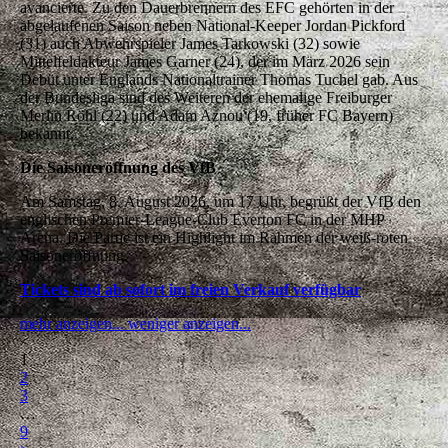
avancierte. Zu den Dauerbrennern des EFC gehörten in der
abgelaufenen Saison neben National-Keeper Jordan Pickford
(31) auch Abwehrspieler James Tarkowski (32) sowie
Mittelfeldakteur James Garner (24), der im März 2026 sein
Debüt unter Englands Nationaltrainer Thomas Tuchel gab. Aus
der Bundesliga sind des Weiteren der ehemalige Freiburger
Merlin Röhl (22) und Adam Aznou (19, früher FC Bayern)
bekannt.
Die Saisoneröffnung des VfB
Am Samstag, 8. August 2026, um 17 Uhr, begrüßt der VfB den
englischen Premier-League-Club Everton FC in der MHP
Arena. Die Partie ist ein Highlight im Rahmen der weiß-roten
Saisoneröffnung.
Tickets sind ab sofort im freien Verkauf verfügbar
mehr anzeigen...
weniger anzeigen...
<
1
2
3
…
9