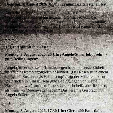
Dienstag, 4. August 2026, 8 Uhr: Trainingszeiten stehen fest
Auch die nächsten beiden Einheiten werden öffentlich sein.
Weiß-rote Fans können am heutigen Dienstag sowohl das
Vormittagstraining um 10 Uhr als auch das Nachmittagstraining
(genaue Uhrzeit folgt) verfolgen. Trainiert wird erneut auf der
Sportanlage des ASV Grassau.
+ + +
Tag 1: Ankunft in Grassau
Montag, 3. August 2026, 20 Uhr: Angelo Stiller lobt „sehr
gute Bedingungen“
Angelo Stiller und seine Teamkollegen haben die erste Einheit
im Trainingscamp erfolgreich absolviert. „Der Rasen ist in einem
sehr guten Zustand, das Hotel ist top“, sagt der Mittelfeldakteur:
„Wir finden in Grassau sehr gute Bedingungen vor. Heute
Nachmittag war’s auf dem Platz schon recht heiß, aber lieber so,
als wenn wir Regenwetter haben.“ Das gesamte Gespräch mit
Angelo Stiller:
+ + +
Montag, 3. August 2026, 17.30 Uhr: Circa 400 Fans dabei