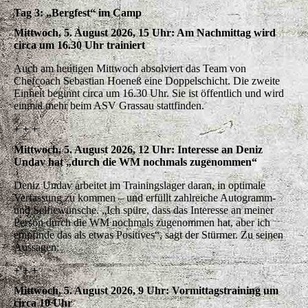
Tag 3: „Bergfest“ im Camp
Mittwoch, 5. August 2026, 15 Uhr: Am Nachmittag wird
circa um 16.30 Uhr trainiert
Auch am heutigen Mittwoch absolviert das Team von
Chefcoach Sebastian Hoeneß eine Doppelschicht. Die zweite
Einheit beginnt circa um 16.30 Uhr. Sie ist öffentlich und wird
einmal mehr beim ASV Grassau stattfinden.
+ + +
Mittwoch, 5. August 2026, 12 Uhr: Interesse an Deniz
Undav hat „durch die WM nochmals zugenommen“
Deniz Undav arbeitet im Trainingslager daran, in optimale
Verfassung zu kommen – und erfüllt zahlreiche Autogramm-
und Selfiewünsche. „Ich spüre, dass das Interesse an meiner
Person durch die WM nochmals zugenommen hat, aber ich
empfinde das als etwas Positives“, sagt der Stürmer. Zu seinen
Aussagen:
+ + +
Mittwoch, 5. August 2026, 9 Uhr: Vormittagstraining um
circa 10 Uhr