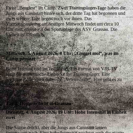
Es ist „Bergfest“ im Camp. Zwei Trainingslager-Tage haben die
Jungs aus Cannstatt hinter sich, der dritte Tag hat begonnen und
zwei weitere Tage liegen noch vor ihnen. Das
Vormittagstraining am heutigen Mittwoch findet um circa 10
Uhr statt, erneut auf der Sportanlage des ASV Grassau. Die
Einheit ist öffentlich.
+ + +
Mittwoch, 5. August 2026, 8 Uhr: „Gugget mol“, was im
Camp passiert
Beim Training und im Teamhotel. Ein Format von VfB-TV
sorgt für authentische Einblicke ins Trainingslager. Eine
wichtige Rolle spielt dabei die „Vereinsbrille“. Hier geht es zu
allen Folgen:
+ + +
Tag 2: Doppelschicht in Grassau
Dienstag, 4. August 2026, 19 Uhr: Hohe Intensität in Einheit
zwei
Die Sonne drückt, aber die Jungs aus Cannstatt lassen
keineswegs nach. Eine hohe Intensität zeichnet auch die zweite