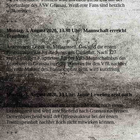
Sportanlage des ASV Grassau. Weiß-rote Fans sind herzlich
willkommen.
+ + +
Montag, 3. August 2026, 13.30 Uhr: Mannschaft erreicht
Teamhotel
Ankommen, Check-in, Mittagessen. Das sind die ersten
Programmpunkte für die Jungs aus Cannstatt. Nach 327
zurückgelegten Kilometern hat der VfB-Mannschaftsbus das
Teamhotel in Grassau erreicht. Wann es für den VfB nachher
das erste Mal auf den Trainingsplatz geht, wird kurzfristig
kommuniziert.
+ + +
Montag, 3. August 2026, 13 Uhr: Jamie Leweling reist nach
Jamie Leweling absolviert am heutigen Montag noch einen
Leistungstest und wird anschließend nach Grassau nachreisen.
Dementsprechend wird der Offensivakteur bei der ersten
Trainingseinheit nachher noch nicht mitwirken können.
+ + +