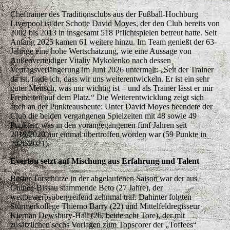
Cheftrainer des Traditionsclubs aus der Fußball-Hochburg
Liverpool ist der Schotte David Moyes, der den Club bereits von
2002 bis 2013 in insgesamt 518 Pflichtspielen betreut hatte. Seit
Anfang 2025 kamen 61 weitere hinzu. Im Team genießt der 63-
Jährige eine hohe Wertschätzung, wie eine Aussage von
Außenverteidiger Vitaliy Mykolenko nach dessen
Vertragsverlängerung im Juni 2026 untermalt: „Seit der Trainer
da ist, finde ich, dass wir uns weiterentwickeln. Er ist ein sehr
guter Mensch, was mir wichtig ist – und als Trainer lässt er mir
Freiheiten auf dem Platz.“ Die Weiterentwicklung zeigt sich
auch an der Punkteausbeute: Unter David Moyes beendete der
Club die beiden vergangenen Spielzeiten mit 48 sowie 49
Punkten, was in den vorangegangenen fünf Jahren seit
2019/2020 nur einmal übertroffen worden war (59 Punkte in
2020/2021).
Everton setzt auf Mischung aus Erfahrung und Talent
Bester Torschütze in der abgelaufenen Saison war der aus
Guinea-Bissau stammende Beto (27 Jahre), der
wettbewerbsübergreifend zehnmal traf. Dahinter folgten
Stürmerkollege Thierno Barry (22) und Mittelfeldregisseur
Kiernan Dewsbury-Hall (26, beide acht Tore), der mit
zusätzlichen sechs Vorlagen zum Topscorer der „Toffees“