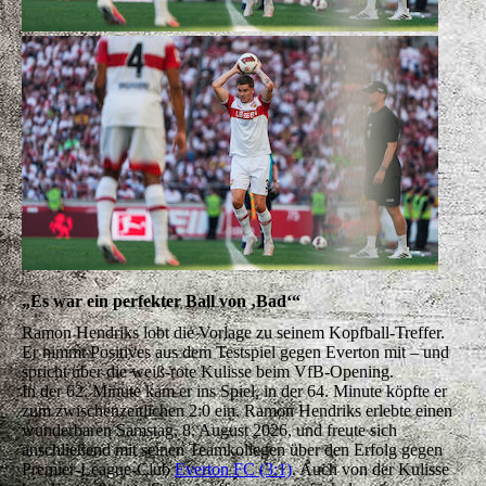
„Es war ein perfekter Ball von ‚Bad‘“
Ramon Hendriks lobt die Vorlage zu seinem Kopfball-Treffer.
Er nimmt Positives aus dem Testspiel gegen Everton mit – und
spricht über die weiß-rote Kulisse beim VfB-Opening.
In der 62. Minute kam er ins Spiel, in der 64. Minute köpfte er
zum zwischenzeitlichen 2:0 ein. Ramon Hendriks erlebte einen
wunderbaren Samstag, 8. August 2026, und freute sich
anschließend mit seinen Teamkollegen über den Erfolg gegen
Premier-League-Club
Everton FC (3:1)
. Auch von der Kulisse