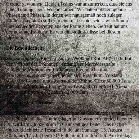
Gegner gewonnen. Beiden Teams war anzumerken, dass sie aus
einer Trainingslager-Woche kamen. Wir hatten überzeugende
Phasen und Phasen, in denen wir naturgemäß noch zulegen
können. Genau so soll es in einem Testspiel sein – wir können
unterschiedliche Szenen aus der Partie ziehen. Gefreut hat uns
der gesamte Rahmen: Es war eine tolle Kulisse bei diesem
Opening.“
Die Besonderheit:
Saisoneröffnung.
Ein Tag ganz in Weiß und Rot. Ab 10 Uhr bot
der VfB auf der Eventmeile entlang der Mercedesstraße
zahlreiche Attraktionen für Kinder, Jugendliche und
Erwachsene. Zudem präsentierten sich Präsidium, Vorstand
sowie Profi- und Frauenteam auf der Bühne. Circa 50.000 Fans
kamen zur Saisoneröffnung – das Testspiel in der MHP Arena
gegen den Everton FC sahen 43.000 Fans.
Die nächsten Termine:
Der VfB setzt in der neuen Woche seine Saisonvorbereitung
fort. Nachdem das Trainingslager in Grassau erfolgreich beendet
ist, wird am Clubzentrum in Cannstatt gearbeitet. Das nächste
und zugleich letzte Testspiel findet am Samstag, 15. August
2026, um 17 Uhr, beim FC Fulham in London statt.
Am Freitag,