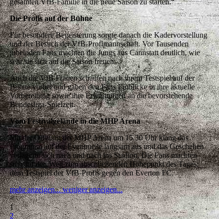
gesamten VfB-Familie in die neue Saison zu starten.“
Die Profis auf der Bühne
Für besondere Begeisterung sorgte danach die Kadervorstellung
und der Besuch der VfB-Profimannschaft. Vor Tausenden
jubelnden Fans machten die Jungs aus Cannstatt deutlich, wie
sehr sie sich auf die Saison freuen.
Auch die VfB Frauen schauten nach ihrem Testspiel auf der
Bühne vorbei und gaben den Fans Einblicke in ihre aktuelle
Vorbereitung sowie ihre Erwartungen an die bevorstehende
Bundesliga-Spielzeit.
Vom Festivalgelände in die MHP Arena
Mit der Öffnung der MHP Arena um 15.30 Uhr klang das
Programm auf der Eventmeile langsam aus und das Geschehen
verlagerte sich nach und nach ins Stadion. Die Fans machten
sich auf den Weg zum abschließenden Höhepunkt des Tages:
dem Testspiel der VfB-Profis gegen den Everton FC.
mehr anzeigen...
weniger anzeigen...
<
1
2