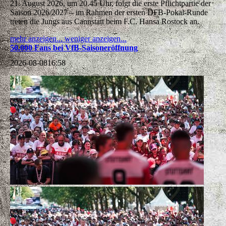
21. August 2026, um 20.45 Uhr, folgt die erste Pflichtpartie der
Saison 2026/2027 – im Rahmen der ersten DFB-Pokal-Runde
treten die Jungs aus Cannstatt beim F.C. Hansa Rostock an.
mehr anzeigen...
weniger anzeigen...
50.000 Fans bei VfB-Saisoneröffnung
2026-08-08
16:58