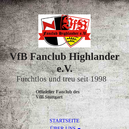
VfB Fanclub Highlander
e.V.
Furchtlos und treu seit 1998
Offizieller Fanclub des
VfB Stuttgart
STARTSEITE
ÜBER UNS