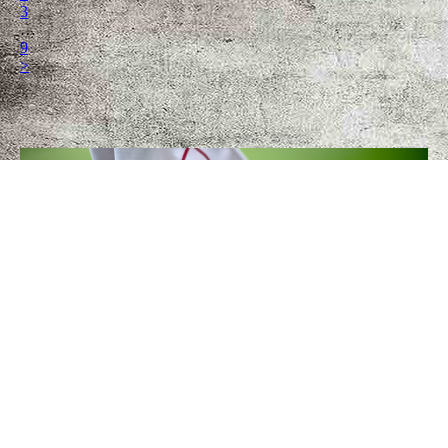
3
…
9
>
Tabelle 1.Bundesliga