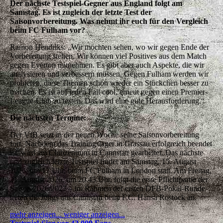
Der nächste Testspiel-Gegner aus England folgt am
Samstag. Es ist zugleich der letzte Test der
Saisonvorbereitung. Was nehmt ihr euch für den Vergleich
beim FC Fulham vor?
Ramon Hendriks:
„Wir möchten sehen, wo wir gegen Ende der
Vorbereitung stehen. Wir können viel Positives aus dem Match
gegen Everton mitnehmen. Es gibt aber auch Aspekte, die wir
analysieren und verbessern müssen. Gegen Fulham werden wir
probieren, diese Themen schon wieder ein Stückchen besser zu
machen. Es ist auf jeden Fall cool, erneut gegen einen Premier-
League-Club zu testen. Das wird eine gute Herausforderung.“
Die nächsten Termine:
Der VfB setzt in der neuen Woche seine Saisonvorbereitung
fort. Nachdem das Trainingslager in Grassau erfolgreich beendet
ist, wird am Clubzentrum in Cannstatt gearbeitet. Das nächste
und zugleich letzte Testspiel findet am Samstag, 15. August
2026, um 17 Uhr, beim FC Fulham in London statt.
Am Freitag,
21. August 2026, um 20.45 Uhr, folgt die erste Pflichtpartie der
Saison 2026/2027 – im Rahmen der ersten DFB-Pokal-Runde
treten die Jungs aus Cannstatt beim F.C. Hansa Rostock an.
mehr anzeigen...
weniger anzeigen...