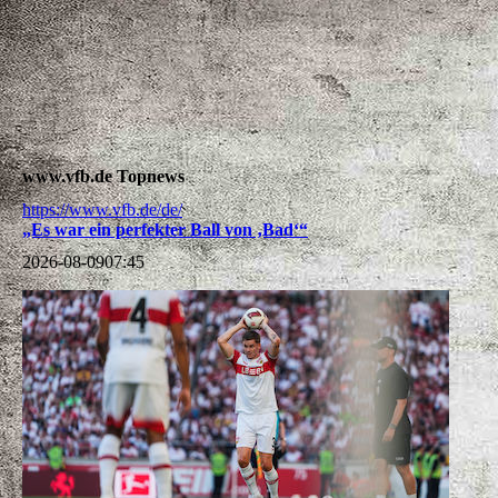
Familientag 2026
www.vfb.de Topnews
https://www.vfb.de/de/
„Es war ein perfekter Ball von ‚Bad‘“
2026-08-09
07:45