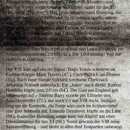
Jovanovic verzeichnete die erste Chance (8. Minute) – und
Nikolas Nartey sorgte keine zehn Minuten später für das 1:0
(16., siehe „Die Tore“). Das Team mit dem roten Brustring, das
die Saisoneröffnung traditionell im Heimtrikot spielte, agierte
gegen den Premier-League-Club zunächst dominant. Erst im
Verlauf der ersten Halbzeit kam Everton zu nennenswerten
Abschlüssen: Finn Jeltsch und Fabian Bredlow klärten im
Verbund gegen Charly Alcaraz (31.), anschließend verpasste
Beto eine Hereingabe (35.). Die Begegnung gestaltete sich
ereignisreich: Finn Jeltsch per Kopfball und Lazar Jovanovic per
Schuss verpassten das 2:0 (39./42.). Die 1:0-Führung? War zur
Halbzeit in Ordnung.
Der VfB kam agil aus der Pause. Tiago Tomás scheiterte an
Everton-Keeper Mark Travers (47.), Chris Führich am Pfosten
(55.). Nach einer Stunde Spielzeit wechselte Chefcoach
Sebastian Hoeneß siebenfach. Ein „Joker“ stach direkt: Ramon
Hendriks köpfte zum 2:0 ein (64.). Der Gast aus England gab
keineswegs auf – Thierno Barry erzielte per Elfmeter den
Anschlusstreffer (72.), nur noch 2:1 aus VfB-Sicht. Stuttgart
rang um die Kontrolle, die Partie wies auch im Schlussviertel
eine gute Intensität auf. Ermedin Demirovic köpfte an die Latte
(84.), Badredine Bouanani sorgte kurz vor Abpfiff mit einer
Direktabnahme für das 3:1 (90.). Somit gewann der VfB seine
Saisoneröffnung – und bleibt in allen fünf Testpartien unbesiegt.