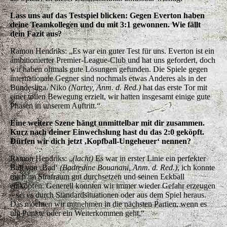
Lass uns auf das Testspiel blicken: Gegen Everton haben
deine Teamkollegen und du mit 3:1 gewonnen. Wie fällt
dein Fazit aus?
Ramon Hendriks:
„Es war ein guter Test für uns. Everton ist ein
ambitionierter Premier-League-Club und hat uns gefordert, doch
wir haben oftmals gute Lösungen gefunden. Die Spiele gegen
internationale Gegner sind nochmals etwas Anderes als in der
Bundesliga. Niko
(Nartey, Anm. d. Red.)
hat das erste Tor mit
einer tollen Bewegung erzielt, wir hatten insgesamt einige gute
Phasen in unserem Auftritt.“
Eine weitere Szene hängt unmittelbar mit dir zusammen.
Kurz nach deiner Einwechslung hast du das 2:0 geköpft.
Dürfen wir dich jetzt ‚Kopfball-Ungeheuer‘ nennen?
Ramon Hendriks:
„
(lacht)
Es war in erster Linie ein perfekter
Ball von ‚Bad‘
(Badredine Bouanani, Anm. d. Red.)
, ich konnte
mich im Strafraum gut durchsetzen und seinen Eckball
einköpfen. Generell konnten wir immer wieder Gefahr erzeugen
– sei es durch Standardsituationen oder aus dem Spiel heraus.
Das möchten wir mitnehmen in die nächsten Partien, wenn es
um Punkte oder ein Weiterkommen geht.“