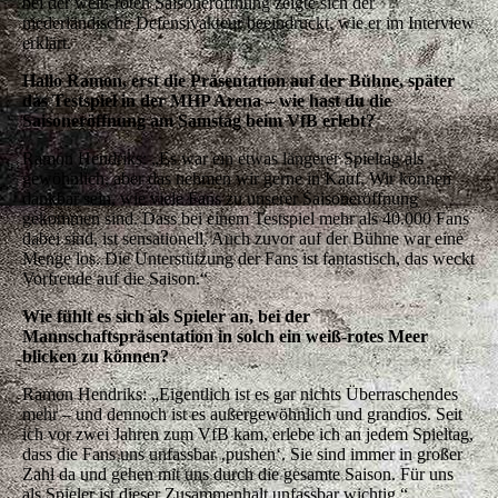
bei der weiß-roten Saisoneröffnung zeigte sich der
niederländische Defensivakteur beeindruckt, wie er im Interview
erklärt.
Hallo Ramon, erst die Präsentation auf der Bühne, später
das Testspiel in der MHP Arena – wie hast du die
Saisoneröffnung am Samstag beim VfB erlebt?
Ramon Hendriks:
„Es war ein etwas längerer Spieltag als
gewöhnlich, aber das nehmen wir gerne in Kauf. Wir können
dankbar sein, wie viele Fans zu unserer Saisoneröffnung
gekommen sind. Dass bei einem Testspiel mehr als 40.000 Fans
dabei sind, ist sensationell. Auch zuvor auf der Bühne war eine
Menge los. Die Unterstützung der Fans ist fantastisch, das weckt
Vorfreude auf die Saison.“
Wie fühlt es sich als Spieler an, bei der
Mannschaftspräsentation in solch ein weiß-rotes Meer
blicken zu können?
Ramon Hendriks:
„Eigentlich ist es gar nichts Überraschendes
mehr – und dennoch ist es außergewöhnlich und grandios. Seit
ich vor zwei Jahren zum VfB kam, erlebe ich an jedem Spieltag,
dass die Fans uns unfassbar ‚pushen‘. Sie sind immer in großer
Zahl da und gehen mit uns durch die gesamte Saison. Für uns
als Spieler ist dieser Zusammenhalt unfassbar wichtig.“