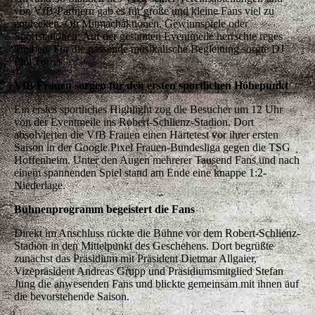
von VfB-Partnern gab es für große und kleine Fans viel zu
entdecken. Ob Mitmachaktionen, Gewinnspiele oder
Sportstationen: Auf der gesamten Eventmeile herrschte reges
Treiben. Für die passende musikalische Begleitung sorgte DJ
Phil Torres.
VfB Frauen sorgen für den ersten sportlichen Höhepunkt
Ein erstes sportliches Highlight zog die Besucher um 12 Uhr
von der Eventmeile ins Robert-Schlienz-Stadion. Dort
absolvierten die VfB Frauen einen Härtetest vor ihrer ersten
Saison in der Google Pixel Frauen-Bundesliga gegen die TSG
Hoffenheim. Unter den Augen mehrerer Tausend Fans und nach
einem spannenden Spiel stand am Ende eine knappe 1:2-
Niederlage.
Bühnenprogramm begeistert die Fans
Direkt im Anschluss rückte die Bühne vor dem Robert-Schlienz-
Stadion in den Mittelpunkt des Geschehens. Dort begrüßte
zunächst das Präsidium mit Präsident Dietmar Allgaier,
Vizepräsident Andreas Grupp und Präsidiumsmitglied Stefan
Jung die anwesenden Fans und blickte gemeinsam mit ihnen auf
die bevorstehende Saison.