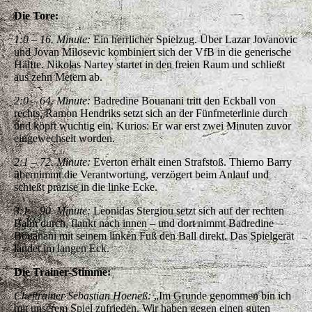
Die Tore:
1:0 – 16. Minute:
Ein herrlicher Spielzug. Über Lazar Jovanovic
und Jovan Milosevic kombiniert sich der VfB in die generische
Hälfte. Nikolas Nartey startet in den freien Raum und schließt
aus zehn Metern ab.
2:0 – 64. Minute:
Badredine Bouanani tritt den Eckball von
rechts, Ramon Hendriks setzt sich an der Fünfmeterlinie durch
und köpft wuchtig ein. Kurios: Er war erst zwei Minuten zuvor
eingewechselt worden.
2:1 – 72. Minute:
Everton erhält einen Strafstoß. Thierno Barry
übernimmt die Verantwortung, verzögert beim Anlauf und
schießt präzise in die linke Ecke.
3:1 – 90. Minute:
Leonidas Stergiou setzt sich auf der rechten
Bahn durch, flankt nach innen – und dort nimmt Badredine
Bouanani mit seinem linken Fuß den Ball direkt. Das Spielgerät
landet im langen Eck.
Die Trainer-Stimme:
Cheftrainer Sebastian Hoeneß:
„Im Grunde genommen bin ich
mit unserem Spiel zufrieden. Wir haben gegen einen guten