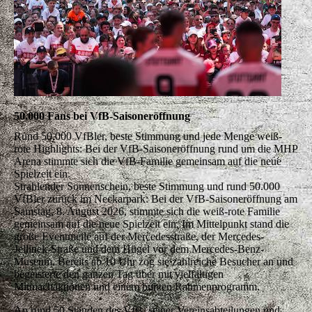
50.000 Fans bei VfB-Saisoneröffnung
Rund 50.000 VfBler, beste Stimmung und jede Menge weiß-
rote Highlights: Bei der VfB-Saisoneröffnung rund um die MHP
Arena stimmte sich die VfB-Familie gemeinsam auf die neue
Spielzeit ein.
Strahlender Sonnenschein, beste Stimmung und rund 50.000
VfBler zurück im Neckarpark: Bei der VfB-Saisoneröffnung am
Samstag, 8. August 2026, stimmte sich die weiß-rote Familie
gemeinsam auf die neue Spielzeit ein. Im Mittelpunkt stand die
große Eventmeile auf der Mercedesstraße, der Mercedes-
Jellinek-Straße und dem Hügel vor dem Mercedes-Benz-
Museum. Bereits ab 10 Uhr zog sie zahlreiche Besucher an und
begeisterte den ganzen Tag über mit vielfältigen
Mitmachaktionen und einem bunten Rahmenprogramm.
An rund 50 Ständen des VfB, seiner Vereinsabteilungen und