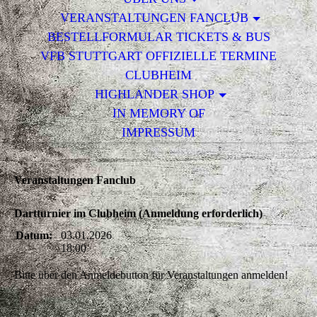
VERANSTALTUNGEN FANCLUB
BESTELLFORMULAR TICKETS & BUS
VFB STUTTGART OFFIZIELLE TERMINE
CLUBHEIM
HIGHLANDER SHOP
IN MEMORY OF
IMPRESSUM
Veranstaltungen Fanclub
Dartturnier im Clubheim (Anmeldung erforderlich)
Datum:
03.01.2026
18:00
Bitte über den Anmeldebutton für Veranstaltungen anmelden!