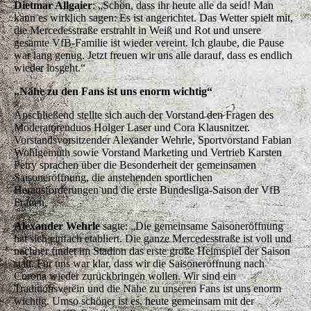
Dietmar Allgaier
: „Schön, dass ihr heute alle da seid! Man
kann es wirklich sagen: Es ist angerichtet. Das Wetter spielt mit,
die Mercedesstraße erstrahlt in Weiß und Rot und unsere
gesamte VfB-Familie ist wieder vereint. Ich glaube, die Pause
war lang genug. Jetzt freuen wir uns alle darauf, dass es endlich
wieder losgeht.“
„Nähe zu den Fans ist uns enorm wichtig“
Anschließend stellte sich auch der Vorstand den Fragen des
Moderatorenduos Holger Laser und Cora Klausnitzer.
Vorstandsvorsitzender Alexander Wehrle, Sportvorstand Fabian
Wohlgemuth sowie Vorstand Marketing und Vertrieb Karsten
Petry sprachen über die Besonderheit der gemeinsamen
Saisoneröffnung, die anstehenden sportlichen
Herausforderungen und die erste Bundesliga-Saison der VfB
Frauen.
Alexander Wehrle
sagte: „Die gemeinsame Saisoneröffnung
hat sich einfach etabliert. Die ganze Mercedesstraße ist voll und
nachher findet im Stadion das erste große Heimspiel der Saison
statt. Für uns war klar, dass wir die Saisoneröffnung nach
Corona wieder zurückbringen wollen. Wir sind ein
Traditionsverein und die Nähe zu unseren Fans ist uns enorm
wichtig. Umso schöner ist es, heute gemeinsam mit der