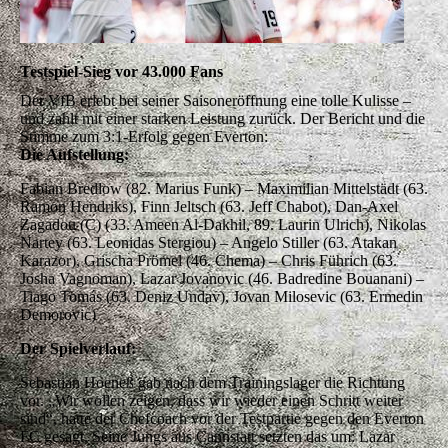
Testspiel-Sieg vor 43.000 Fans
Der VfB erlebt bei seiner Saisoneröffnung eine tolle Kulisse –
und zahlt mit einer starken Leistung zurück. Der Bericht und die
Stimme zum 3:1-Erfolg gegen Everton:
Die Aufstellung:
Fabian Bredlow (82. Marius Funk) – Maximilian Mittelstädt (63.
Ramon Hendriks), Finn Jeltsch (63. Jeff Chabot), Dan-Axel
Zagadou (C) (33. Ameen Al-Dakhil, 89. Laurin Ulrich), Nikolas
Nartey (63. Leonidas Stergiou) – Angelo Stiller (63. Atakan
Karazor), Grischa Prömel (46. Chema) – Chris Führich (63.
Josha Vagnoman), Lazar Jovanovic (46. Badredine Bouanani) –
Tiago Tomás (63. Deniz Undav), Jovan Milosevic (63. Ermedin
Demorovic)
Der Spielverlauf:
Sebastian Hoeneß gab nach dem Trainingslager die Richtung
vor. „Wir wollen zeigen, dass wir wieder einen Schritt weiter
sind“, hatte der Chefcoach vor der Testpartie gegen den Everton
FC gesagt. Seine Jungs aus Cannstatt setzten das um: Lazar