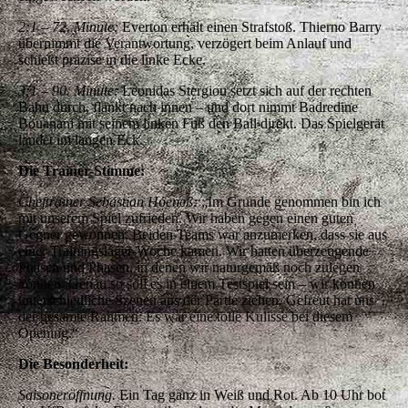
2:1 – 72. Minute:
Everton erhält einen Strafstoß. Thierno Barry
übernimmt die Verantwortung, verzögert beim Anlauf und
schießt präzise in die linke Ecke.
3:1 – 90. Minute:
Leonidas Stergiou setzt sich auf der rechten
Bahn durch, flankt nach innen – und dort nimmt Badredine
Bouanani mit seinem linken Fuß den Ball direkt. Das Spielgerät
landet im langen Eck.
Die Trainer-Stimme:
Cheftrainer Sebastian Hoeneß:
„Im Grunde genommen bin ich
mit unserem Spiel zufrieden. Wir haben gegen einen guten
Gegner gewonnen. Beiden Teams war anzumerken, dass sie aus
einer Trainingslager-Woche kamen. Wir hatten überzeugende
Phasen und Phasen, in denen wir naturgemäß noch zulegen
können. Genau so soll es in einem Testspiel sein – wir können
unterschiedliche Szenen aus der Partie ziehen. Gefreut hat uns
der gesamte Rahmen: Es war eine tolle Kulisse bei diesem
Opening.“
Die Besonderheit:
Saisoneröffnung.
Ein Tag ganz in Weiß und Rot. Ab 10 Uhr bot