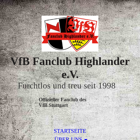
VfB Fanclub Highlander
e.V.
Furchtlos und treu seit 1998
Offizieller Fanclub des
VfB Stuttgart
STARTSEITE
ÜBER UNS