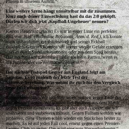
Phasen in unserem Auftritt.“
Eine weitere Szene hängt unmittelbar mit dir zusammen.
Kurz nach deiner Einwechslung hast du das 2:0 geköpft.
Dürfen wir dich jetzt ‚Kopfball-Ungeheuer‘ nennen?
Ramon Hendriks:
„
(lacht)
Es war in erster Linie ein perfekter
Ball von ‚Bad‘
(Badredine Bouanani, Anm. d. Red.)
, ich konnte
mich im Strafraum gut durchsetzen und seinen Eckball
einköpfen. Generell konnten wir immer wieder Gefahr erzeugen
– sei es durch Standardsituationen oder aus dem Spiel heraus.
Das möchten wir mitnehmen in die nächsten Partien, wenn es
um Punkte oder ein Weiterkommen geht.“
Der nächste Testspiel-Gegner aus England folgt am
Samstag. Es ist zugleich der letzte Test der
Saisonvorbereitung. Was nehmt ihr euch für den Vergleich
beim FC Fulham vor?
Ramon Hendriks:
„Wir möchten sehen, wo wir gegen Ende der
Vorbereitung stehen. Wir können viel Positives aus dem Match
gegen Everton mitnehmen. Es gibt aber auch Aspekte, die wir
analysieren und verbessern müssen. Gegen Fulham werden wir
probieren, diese Themen schon wieder ein Stückchen besser zu
machen. Es ist auf jeden Fall cool, erneut gegen einen Premier-
League-Club zu testen. Das wird eine gute Herausforderung.“