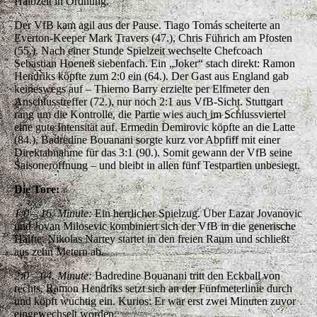
Halbzeit in Ordnung.
Der VfB kam agil aus der Pause. Tiago Tomás scheiterte an
Everton-Keeper Mark Travers (47.), Chris Führich am Pfosten
(55.). Nach einer Stunde Spielzeit wechselte Chefcoach
Sebastian Hoeneß siebenfach. Ein „Joker“ stach direkt: Ramon
Hendriks köpfte zum 2:0 ein (64.). Der Gast aus England gab
keineswegs auf – Thierno Barry erzielte per Elfmeter den
Anschlusstreffer (72.), nur noch 2:1 aus VfB-Sicht. Stuttgart
rang um die Kontrolle, die Partie wies auch im Schlussviertel
eine gute Intensität auf. Ermedin Demirovic köpfte an die Latte
(84.), Badredine Bouanani sorgte kurz vor Abpfiff mit einer
Direktabnahme für das 3:1 (90.). Somit gewann der VfB seine
Saisoneröffnung – und bleibt in allen fünf Testpartien unbesiegt.
Die Tore:
1:0 – 16. Minute:
Ein herrlicher Spielzug. Über Lazar Jovanovic
und Jovan Milosevic kombiniert sich der VfB in die generische
Hälfte. Nikolas Nartey startet in den freien Raum und schließt
aus zehn Metern ab.
2:0 – 64. Minute:
Badredine Bouanani tritt den Eckball von
rechts, Ramon Hendriks setzt sich an der Fünfmeterlinie durch
und köpft wuchtig ein. Kurios: Er war erst zwei Minuten zuvor
eingewechselt worden.