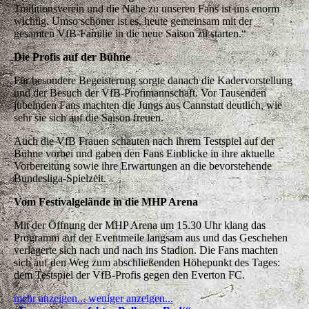
Traditionsverein und die Nähe zu unseren Fans ist uns enorm
wichtig. Umso schöner ist es, heute gemeinsam mit der
gesamten VfB-Familie in die neue Saison zu starten.“
Die Profis auf der Bühne
Für besondere Begeisterung sorgte danach die Kadervorstellung
und der Besuch der VfB-Profimannschaft. Vor Tausenden
jubelnden Fans machten die Jungs aus Cannstatt deutlich, wie
sehr sie sich auf die Saison freuen.
Auch die VfB Frauen schauten nach ihrem Testspiel auf der
Bühne vorbei und gaben den Fans Einblicke in ihre aktuelle
Vorbereitung sowie ihre Erwartungen an die bevorstehende
Bundesliga-Spielzeit.
Vom Festivalgelände in die MHP Arena
Mit der Öffnung der MHP Arena um 15.30 Uhr klang das
Programm auf der Eventmeile langsam aus und das Geschehen
verlagerte sich nach und nach ins Stadion. Die Fans machten
sich auf den Weg zum abschließenden Höhepunkt des Tages:
dem Testspiel der VfB-Profis gegen den Everton FC.
mehr anzeigen...
weniger anzeigen...