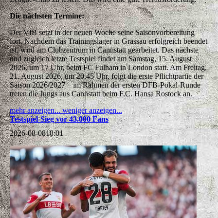
Die nächsten Termine:
Der VfB setzt in der neuen Woche seine Saisonvorbereitung
fort. Nachdem das Trainingslager in Grassau erfolgreich beendet
ist, wird am Clubzentrum in Cannstatt gearbeitet. Das nächste
und zugleich letzte Testspiel findet am Samstag, 15. August
2026, um 17 Uhr, beim FC Fulham in London statt.
Am Freitag,
21. August 2026, um 20.45 Uhr, folgt die erste Pflichtpartie der
Saison 2026/2027 – im Rahmen der ersten DFB-Pokal-Runde
treten die Jungs aus Cannstatt beim F.C. Hansa Rostock an.
mehr anzeigen...
weniger anzeigen...
Testspiel-Sieg vor 43.000 Fans
2026-08-08
18:01