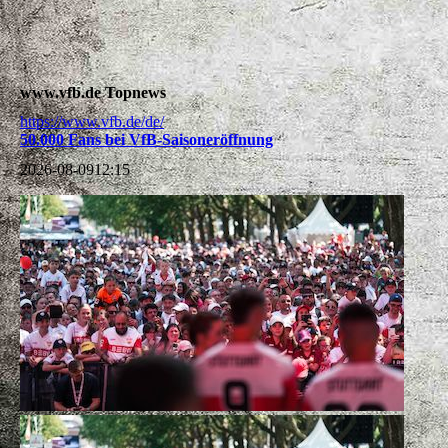
www.vfb.de Topnews
https://www.vfb.de/de/
50.000 Fans bei VfB-Saisoneröffnung
2026-08-09
12:15