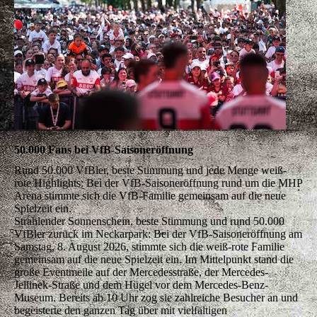
50.000 Fans bei VfB-Saisoneröffnung
Rund 50.000 VfBler, beste Stimmung und jede Menge weiß-
rote Highlights: Bei der VfB-Saisoneröffnung rund um die MHP
Arena stimmte sich die VfB-Familie gemeinsam auf die neue
Spielzeit ein.
Strahlender Sonnenschein, beste Stimmung und rund 50.000
VfBler zurück im Neckarpark: Bei der VfB-Saisoneröffnung am
Samstag, 8. August 2026, stimmte sich die weiß-rote Familie
gemeinsam auf die neue Spielzeit ein. Im Mittelpunkt stand die
große Eventmeile auf der Mercedesstraße, der Mercedes-
Jellinek-Straße und dem Hügel vor dem Mercedes-Benz-
Museum. Bereits ab 10 Uhr zog sie zahlreiche Besucher an und
begeisterte den ganzen Tag über mit vielfältigen