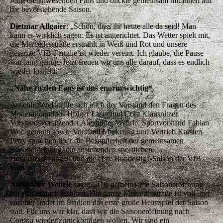
Jung die anwesenden Fans und blickte gemeinsam mit ihnen auf
die bevorstehende Saison.
Dietmar Allgaier
: „Schön, dass ihr heute alle da seid! Man
kann es wirklich sagen: Es ist angerichtet. Das Wetter spielt mit,
die Mercedesstraße erstrahlt in Weiß und Rot und unsere
gesamte VfB-Familie ist wieder vereint. Ich glaube, die Pause
war lang genug. Jetzt freuen wir uns alle darauf, dass es endlich
wieder losgeht.“
„Nähe zu den Fans ist uns enorm wichtig“
Anschließend stellte sich auch der Vorstand den Fragen des
Moderatorenduos Holger Laser und Cora Klausnitzer.
Vorstandsvorsitzender Alexander Wehrle, Sportvorstand Fabian
Wohlgemuth sowie Vorstand Marketing und Vertrieb Karsten
Petry sprachen über die Besonderheit der gemeinsamen
Saisoneröffnung, die anstehenden sportlichen
Herausforderungen und die erste Bundesliga-Saison der VfB
Frauen.
Alexander Wehrle
sagte: „Die gemeinsame Saisoneröffnung
hat sich einfach etabliert. Die ganze Mercedesstraße ist voll und
nachher findet im Stadion das erste große Heimspiel der Saison
statt. Für uns war klar, dass wir die Saisoneröffnung nach
Corona wieder zurückbringen wollen. Wir sind ein