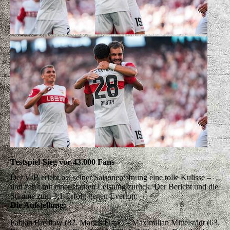
Testspiel-Sieg vor 43.000 Fans
Der VfB erlebt bei seiner Saisoneröffnung eine tolle Kulisse –
und zahlt mit einer starken Leistung zurück. Der Bericht und die
Stimme zum 3:1-Erfolg gegen Everton:
Die Aufstellung:
Fabian Bredlow (82. Marius Funk) – Maximilian Mittelstädt (63.