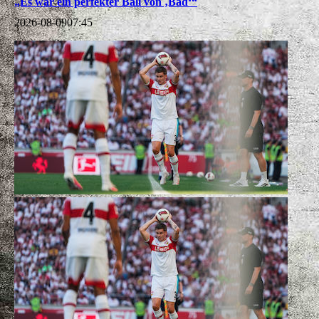
„Es war ein perfekter Ball von ‚Bad‘“
2026-08-09
07:45