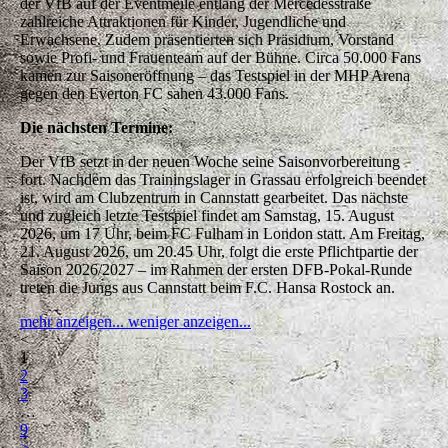
der VfB auf der Eventmeile entlang der Mercedesstraße
zahlreiche Attraktionen für Kinder, Jugendliche und
Erwachsene. Zudem präsentierten sich Präsidium, Vorstand
sowie Profi- und Frauenteam auf der Bühne. Circa 50.000 Fans
kamen zur Saisoneröffnung – das Testspiel in der MHP Arena
gegen den Everton FC sahen 43.000 Fans.
Die nächsten Termine:
Der VfB setzt in der neuen Woche seine Saisonvorbereitung
fort. Nachdem das Trainingslager in Grassau erfolgreich beendet
ist, wird am Clubzentrum in Cannstatt gearbeitet. Das nächste
und zugleich letzte Testspiel findet am Samstag, 15. August
2026, um 17 Uhr, beim FC Fulham in London statt.
Am Freitag,
21. August 2026, um 20.45 Uhr, folgt die erste Pflichtpartie der
Saison 2026/2027 – im Rahmen der ersten DFB-Pokal-Runde
treten die Jungs aus Cannstatt beim F.C. Hansa Rostock an.
mehr anzeigen...
weniger anzeigen...
<
1
2
3
…
9
>