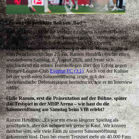
„Es war ein perfekter Ball von ‚Bad‘“
Ramon Hendriks lobt die Vorlage zu seinem Kopfball-Treffer.
Er nimmt Positives aus dem Testspiel gegen Everton mit – und
spricht über die weiß-rote Kulisse beim VfB-Opening.
In der 62. Minute kam er ins Spiel, in der 64. Minute köpfte er
zum zwischenzeitlichen 2:0 ein. Ramon Hendriks erlebte einen
wunderbaren Samstag, 8. August 2026, und freute sich
anschließend mit seinen Teamkollegen über den Erfolg gegen
Premier-League-Club
Everton FC (3:1)
. Auch von der Kulisse
bei der weiß-roten Saisoneröffnung zeigte sich der
niederländische Defensivakteur beeindruckt, wie er im Interview
erklärt.
Hallo Ramon, erst die Präsentation auf der Bühne, später
das Testspiel in der MHP Arena – wie hast du die
Saisoneröffnung am Samstag beim VfB erlebt?
Ramon Hendriks:
„Es war ein etwas längerer Spieltag als
gewöhnlich, aber das nehmen wir gerne in Kauf. Wir können
dankbar sein, wie viele Fans zu unserer Saisoneröffnung
gekommen sind. Dass bei einem Testspiel mehr als 40.000 Fans