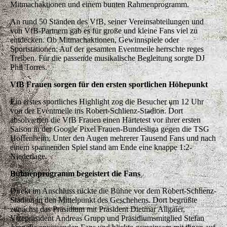
Mitmachaktionen und einem bunten Rahmenprogramm.
An rund 50 Ständen des VfB, seiner Vereinsabteilungen und
von VfB-Partnern gab es für große und kleine Fans viel zu
entdecken. Ob Mitmachaktionen, Gewinnspiele oder
Sportstationen: Auf der gesamten Eventmeile herrschte reges
Treiben. Für die passende musikalische Begleitung sorgte DJ
Phil Torres.
VfB Frauen sorgen für den ersten sportlichen Höhepunkt
Ein erstes sportliches Highlight zog die Besucher um 12 Uhr
von der Eventmeile ins Robert-Schlienz-Stadion. Dort
absolvierten die VfB Frauen einen Härtetest vor ihrer ersten
Saison in der Google Pixel Frauen-Bundesliga gegen die TSG
Hoffenheim. Unter den Augen mehrerer Tausend Fans und nach
einem spannenden Spiel stand am Ende eine knappe 1:2-
Niederlage.
Bühnenprogramm begeistert die Fans
Direkt im Anschluss rückte die Bühne vor dem Robert-Schlienz-
Stadion in den Mittelpunkt des Geschehens. Dort begrüßte
zunächst das Präsidium mit Präsident Dietmar Allgaier,
Vizepräsident Andreas Grupp und Präsidiumsmitglied Stefan