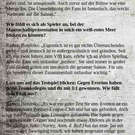
dabei sind, ist sensationell. Auch zuvor auf der Bühne war eine
Menge los. Die Unterstützung der Fans ist fantastisch, das weckt
Vorfreude auf die Saison.“
Wie fühlt es sich als Spieler an, bei der
Mannschaftspräsentation in solch ein weiß-rotes Meer
blicken zu können?
Ramon Hendriks:
„Eigentlich ist es gar nichts Überraschendes
mehr – und dennoch ist es außergewöhnlich und grandios. Seit
ich vor zwei Jahren zum VfB kam, erlebe ich an jedem Spieltag,
dass die Fans uns unfassbar ‚pushen‘. Sie sind immer in großer
Zahl da und gehen mit uns durch die gesamte Saison. Für uns
als Spieler ist dieser Zusammenhalt unfassbar wichtig.“
Lass uns auf das Testspiel blicken: Gegen Everton haben
deine Teamkollegen und du mit 3:1 gewonnen. Wie fällt
dein Fazit aus?
Ramon Hendriks:
„Es war ein guter Test für uns. Everton ist ein
ambitionierter Premier-League-Club und hat uns gefordert, doch
wir haben oftmals gute Lösungen gefunden. Die Spiele gegen
internationale Gegner sind nochmals etwas Anderes als in der
Bundesliga. Niko
(Nartey, Anm. d. Red.)
hat das erste Tor mit
einer tollen Bewegung erzielt, wir hatten insgesamt einige gute