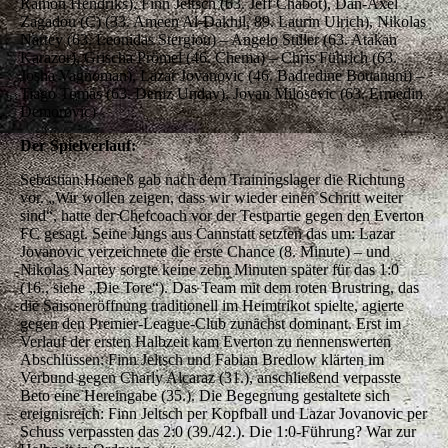
Ramon Hendriks), Finn Jeltsch (63. Jeff Chabot), Dan-Axel
Zagadou (C) (33. Ameen Al-Dakhil, 89. Laurin Ulrich), Nikolas
Nartey (63. Leonidas Stergiou) – Angelo Stiller (63. Atakan
Karazor), Grischa Prömel (46. Chema) – Chris Führich (63.
Josha Vagnoman), Lazar Jovanovic (46. Badredine Bouanani) –
Tiago Tomás (63. Deniz Undav), Jovan Milosevic (63. Ermedin
Demorovic)
Der Spielverlauf:
Sebastian Hoeneß gab nach dem Trainingslager die Richtung
vor. „Wir wollen zeigen, dass wir wieder einen Schritt weiter
sind“, hatte der Chefcoach vor der Testpartie gegen den Everton
FC gesagt. Seine Jungs aus Cannstatt setzten das um: Lazar
Jovanovic verzeichnete die erste Chance (8. Minute) – und
Nikolas Nartey sorgte keine zehn Minuten später für das 1:0
(16., siehe „Die Tore“). Das Team mit dem roten Brustring, das
die Saisoneröffnung traditionell im Heimtrikot spielte, agierte
gegen den Premier-League-Club zunächst dominant. Erst im
Verlauf der ersten Halbzeit kam Everton zu nennenswerten
Abschlüssen: Finn Jeltsch und Fabian Bredlow klärten im
Verbund gegen Charly Alcaraz (31.), anschließend verpasste
Beto eine Hereingabe (35.). Die Begegnung gestaltete sich
ereignisreich: Finn Jeltsch per Kopfball und Lazar Jovanovic per
Schuss verpassten das 2:0 (39./42.). Die 1:0-Führung? War zur