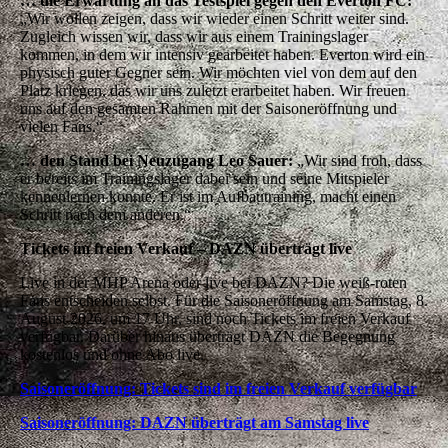
… die Erwartung an das Testspiel gegen den Everton FC:
„Wir wollen zeigen, dass wir wieder einen Schritt weiter sind.
Zugleich wissen wir, dass wir aus einem Trainingslager
kommen, in dem wir intensiv gearbeitet haben. Everton wird ein
physisch guter Gegner sein. Wir möchten viel von dem auf den
Platz kriegen, das wir uns zuletzt erarbeitet haben. Wir freuen
uns auf den gesamten Rahmen mit der Saisoneröffnung und
vielen Fans.“
… den Stand bei Neuzugang Leo Sauer:
„Wir sind froh, dass
er bereits im Trainingslager dabei sein und seine Mitspieler
kennenlernen konnte. Er ist im Aufbautraining, macht einen
Schritt nach dem anderen.“
Tickets im freien Verkauf – DAZN überträgt live
Live in der MHP Arena oder live bei DAZN? Die weiß-roten
Fans entscheiden selbst. Für die Saisoneröffnung am Samstag, 8.
August 2026, um 17 Uhr, sind noch Tickets im freien Verkauf
verfügbar. Darüber hinaus überträgt DAZN die Begegnung
kostenlos und ohne Abo live.
Saisoneröffnung: Tickets sind im freien Verkauf verfügbar
Saisoneröffnung: DAZN überträgt am Samstag live