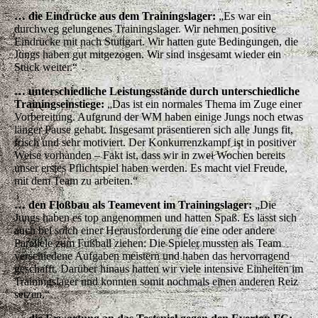
… die Eindrücke aus dem Trainingslager:
„Es war ein
durchweg gelungenes Trainingslager. Wir nehmen positive
Eindrücke mit nach Stuttgart. Wir hatten gute Bedingungen, die
Jungs haben gut mitgezogen. Wir sind insgesamt wieder ein
Stück weiter.“
… unterschiedliche Leistungsstände durch unterschiedliche
Trainingseinstiege:
„Das ist ein normales Thema im Zuge einer
Vorbereitung. Aufgrund der WM haben einige Jungs noch etwas
länger Pause gehabt. Insgesamt präsentieren sich alle Jungs fit,
frisch und sehr motiviert. Der Konkurrenzkampf ist in positiver
Weise vorhanden – Fakt ist, dass wir in zwei Wochen bereits
unser erstes Pflichtspiel haben werden. Es macht viel Freude,
mit dem Team zu arbeiten.“
… den Floßbau als Teamevent im Trainingslager:
„Die
Jungs haben es top angenommen und hatten Spaß. Es lässt sich
auch bei solch einer Herausforderung die eine oder andere
Parallele zum Fußball ziehen: Die Spieler mussten als Team
verschiedene Aufgaben meistern und haben das hervorragend
geschafft. Darüber hinaus hatten wir viele intensive Einheiten im
Trainingslager und konnten somit nochmals einen anderen Reiz
setzen.“