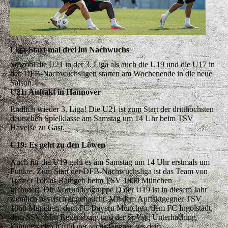
Liga-Start mal drei im Nachwuchs
Sowohl die U21 in der 3. Liga als auch die U19 und die U17 in
den DFB-Nachwuchsligen starten am Wochenende in die neue
Saison.
U21: Auftakt in Hannover
Endlich wieder 3. Liga! Die U21 ist zum Start der dritthöchsten
deutschen Spielklasse am Samstag um 14 Uhr beim TSV
Havelse zu Gast.
U19: Es geht zu den Löwen
Auch für die U19 geht es am Samstag um 14 Uhr erstmals um
Punkte. Zum Start der DFB-Nachwuchsliga ist das Team von
Trainer Tobias Rathgeb beim TSV 1860 München
gefordert. Die Vorrundengruppe D der U19 ist in diesem Jahr
ziemlich bayrisch angehaucht: Mit dem Auftaktgegner TSV
1860 München, dem FC Bayern München, dem FC Ingolstadt,
dem SSV Jahn Regensburg und der SpVgg Unterhaching
kommen gleich fünf der sechs Gegner aus dem