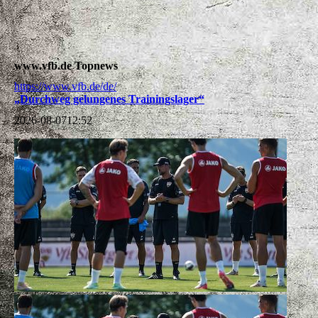
www.vfb.de Topnews
https://www.vfb.de/de/
„Durchweg gelungenes Trainingslager“
2026-08-07
12:52