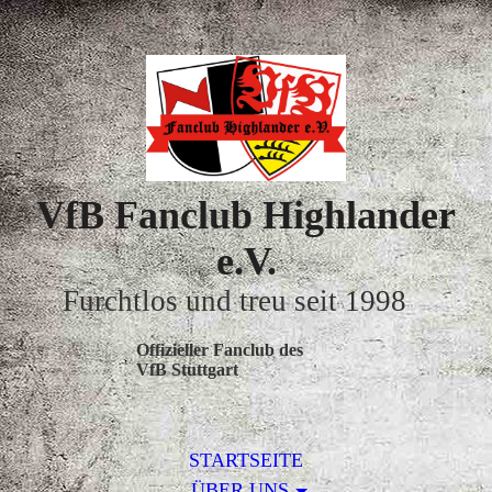
VfB Fanclub Highlander
e.V.
Furchtlos und treu seit 1998
Offizieller Fanclub des
VfB Stuttgart
STARTSEITE
ÜBER UNS