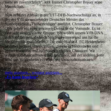
mehr als zuversichtlich“, lobt Trainer Christopher Brauer seine
Mannschaft.
Nun steht der Auftakt in der U17-DFB-Nachwuchsliga an, in
der der VfB als amtierender Deutscher Meister das
Sonderprädikat „Titelverteidiger“ mitführt. Christopher Brauer:
„Wir gehen mit einer gewissen Demut in die Vorrunde. Es ist
eine sehr ausgeglichene Gruppe. Wir wollen unsere VfB-DNA
aufs Feld bringen, dadurch Spiele gewinnen und uns für die
Meisterrunde qualifizieren.“ Die erste Hürde 1. FC Heidenheim
ist dabei nicht zu unterschätzen. „Spiele in Heidenheim sind
immer emotional und haben einen eigenen Charakter. Wir
wollen dominant auftreten und gewinnen, auf der anderen Seite
wird uns Heidenheim vor allem mit Umschaltsituationen
fordern.“
mehr anzeigen...
weniger anzeigen...
„Es kann losgehen“
2026-08-07
09:17