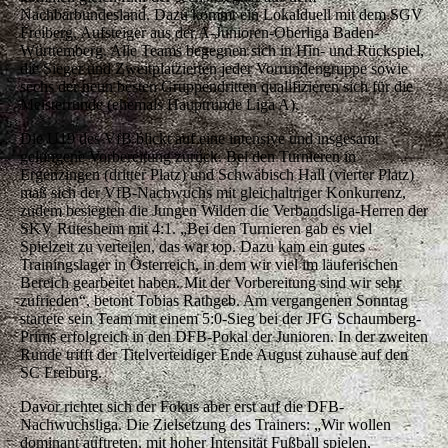
Nachbarbundesland. Dazu kommt ein Lokalduell mit dem SGV
Freiberg, Aufsteiger aus der A-Junioren-Oberliga Baden-
Württemberg. Alle Teams begegnen sich in Hin- und Rückspiel,
die Sieger und Zweitplatzierten jeder Vorrundengruppe sowie
sechs der neun besten Gruppendritten qualifizieren sich für die
Meisterrunde (ehemals Hauptrunde Liga A).
Die U19 des VfB blickt auf eine intensive und insgesamt
gelungene Vorbereitung zurück. Bei den Turnieren in
Ergenzingen (dritter Platz) und Schwäbisch Hall (vierter Platz)
maß sich der VfB-Nachwuchs mit gleichaltriger Konkurrenz,
zudem besiegten die Jungen Wilden die Verbandsliga-Herren der
SKV Rutesheim mit 4:1. „Bei den Turnieren gab es viel
Spielzeit zu verteilen, das war top. Dazu kam ein gutes
Trainingslager in Österreich, in dem wir viel im läuferischen
Bereich gearbeitet haben. Mit der Vorbereitung sind wir sehr
zufrieden“, betont Tobias Rathgeb. Am vergangenen Sonntag
startete sein Team mit einem 5:0-Sieg bei der JFG Schaumberg-
Prims erfolgreich in den DFB-Pokal der Junioren. In der zweiten
Runde trifft der Titelverteidiger Ende August zuhause auf den
SC Freiburg.
Davor richtet sich der Fokus aber erst auf die DFB-
Nachwuchsliga. Die Zielsetzung des Trainers: „Wir wollen
dominant auftreten, mit hoher Intensität Fußball spielen,