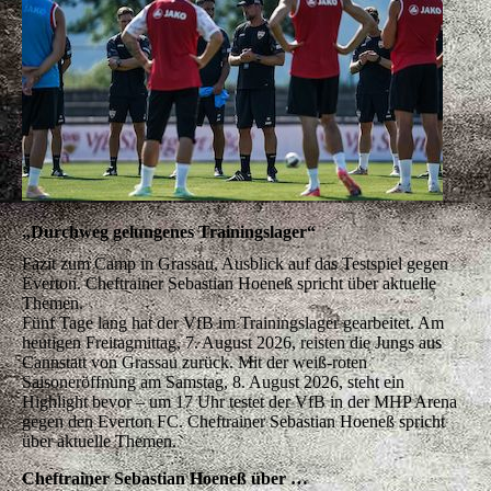
„Durchweg gelungenes Trainingslager“
Fazit zum Camp in Grassau, Ausblick auf das Testspiel gegen
Everton. Cheftrainer Sebastian Hoeneß spricht über aktuelle
Themen.
Fünf Tage lang hat der VfB im Trainingslager gearbeitet. Am
heutigen Freitagmittag, 7. August 2026, reisten die Jungs aus
Cannstatt von Grassau zurück. Mit der weiß-roten
Saisoneröffnung am Samstag, 8. August 2026, steht ein
Highlight bevor – um 17 Uhr testet der VfB in der MHP Arena
gegen den Everton FC. Cheftrainer Sebastian Hoeneß spricht
über aktuelle Themen.
Cheftrainer Sebastian Hoeneß über …