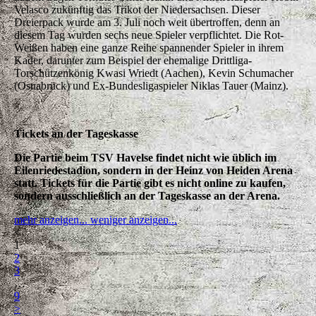
Velasco zukünftig das Trikot der Niedersachsen. Dieser
Dreierpack wurde am 3. Juli noch weit übertroffen, denn an
diesem Tag wurden sechs neue Spieler verpflichtet. Die Rot-
Weißen haben eine ganze Reihe spannender Spieler in ihrem
Kader, darunter zum Beispiel der ehemalige Drittliga-
Torschützenkönig Kwasi Wriedt (Aachen), Kevin Schumacher
(Osnabrück) und Ex-Bundesligaspieler Niklas Tauer (Mainz).
Tickets an der Tageskasse
Die Partie beim TSV Havelse findet nicht wie üblich im
Eilenriedestadion, sondern in der Heinz von Heiden Arena
statt. Tickets für die Partie gibt es nicht online zu kaufen,
sondern ausschließlich an der Tageskasse an der Arena.
mehr anzeigen...
weniger anzeigen...
<
1
2
3
…
9
>