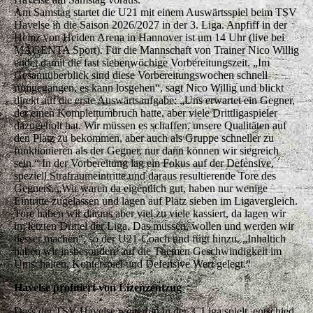
Am Samstag startet die U21 mit einem Auswärtsspiel beim TSV
Havelse in die Saison 2026/2027 in der 3. Liga. Anpfiff in der
Heinz von Heiden Arena in Hannover ist um 14 Uhr (live bei
MAGENTA Sport). Für die Mannschaft von Trainer Nico Willig
endet damit die fast siebenwöchige Vorbereitungszeit. „Im
Gesamtüberblick sind diese Vorbereitungswochen schnell
rumgegangen, es kann losgehen“, sagt Nico Willig und blickt
direkt auf die erste Auswärtsaufgabe: „Uns erwartet ein Gegner,
der einen Komplettumbruch hatte, aber viele Drittligaspieler
dazugeholt hat. Wir müssen es schaffen, unsere Qualitäten auf
den Platz zu bekommen, aber auch als Gruppe schneller zu
funktionieren als der Gegner, nur dann können wir siegreich
sein.“ In der Vorbereitung lag ein Fokus auf der Defensive,
speziell Strafraumeintritte und daraus resultierende Tore des
Gegners. „Wir waren da eigentlich gut, haben nur wenige
Eintritte zugelassen und lagen auf Platz sieben im Ligavergleich.
Tore haben wir daraus aber viel zu viele kassiert, da lagen wir
im letzten Drittel der Liga. Das müssen, wollen und werden wir
besser machen“, so der U21-Coach und fügt hinzu. „Inhaltich
haben wir insbesondere auf die Themen Geschwindigkeit im
Umschalten, Konterspiel und Defensive Wert gelegt.“
Havelse profitiert von Lizenzentzug
Dass der TSV Havelse weiterhin in der 3. Liga spielt, entschied