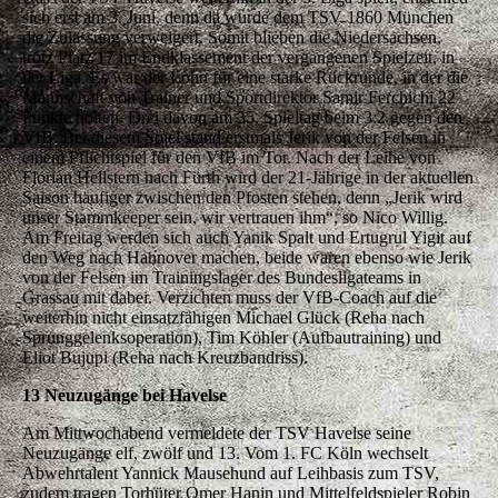
sich erst am 3. Juni, denn da wurde dem TSV 1860 München
die Zulassung verweigert. Somit blieben die Niedersachsen,
trotz Platz 17 im Endklassement der vergangenen Spielzeit, in
der Liga. Es war der Lohn für eine starke Rückrunde, in der die
Mannschaft von Trainer und Sportdirektor Samir Ferchichi 22
Punkte holten. Drei davon am 35. Spieltag beim 3:2 gegen den
VfB. Bei diesem Spiel stand erstmals Jerik von der Felsen in
einem Pflichtspiel für den VfB im Tor. Nach der Leihe von
Florian Hellstern nach Fürth wird der 21-Jährige in der aktuellen
Saison häufiger zwischen den Pfosten stehen, denn „Jerik wird
unser Stammkeeper sein, wir vertrauen ihm“, so Nico Willig.
Am Freitag werden sich auch Yanik Spalt und Ertugrul Yigit auf
den Weg nach Hannover machen, beide waren ebenso wie Jerik
von der Felsen im Trainingslager des Bundesligateams in
Grassau mit dabei. Verzichten muss der VfB-Coach auf die
weiterhin nicht einsatzfähigen Michael Glück (Reha nach
Sprunggelenksoperation), Tim Köhler (Aufbautraining) und
Eliot Bujupi (Reha nach Kreuzbandriss).
13 Neuzugänge bei Havelse
Am Mittwochabend vermeldete der TSV Havelse seine
Neuzugänge elf, zwölf und 13. Vom 1. FC Köln wechselt
Abwehrtalent Yannick Mausehund auf Leihbasis zum TSV,
zudem tragen Torhüter Omer Hanin und Mittelfeldspieler Robin