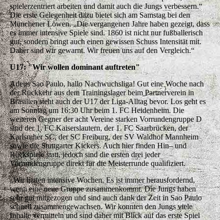
spielerzentriert arbeiten und damit auch die Jungs verbessern.“
Die erste Gelegenheit dazu bietet sich am Samstag bei den
Münchener Löwen. „Die vergangenen Jahre haben gezeigt, dass
es immer intensive Spiele sind. 1860 ist nicht nur fußballerisch
gut, sondern bringt auch einen gewissen Schuss Intensität mit.
Daher sind wir gewarnt. Wir freuen uns auf den Vergleich.“
U17: "Wir wollen dominant auftreten"
Adeus Sao Paulo, hallo Nachwuchsliga! Gut eine Woche nach
der Rückkehr aus dem Trainingslager beim Partnerverein in
Brasilien steht auch der U17 der Liga-Alltag bevor. Los geht es
am Sonntag um 16:30 Uhr beim 1. FC Heidenheim. Die
weiteren Gegner der acht Vereine starken Vorrundengruppe D
sind der 1. FC Kaiserslautern, der 1. FC Saarbrücken, der
Karlsruher SC, der SC Freiburg, der SV Waldhof Mannheim
sowie die Stuttgarter Kickers. Auch hier finden Hin– und
Rückspiele statt, jedoch sind die ersten drei jeder
Vorrundengruppe direkt für die Meisterrunde qualifiziert.
„Wir hatten intensive Wochen. Es ist immer herausfordernd,
wenn eine neue Gruppe zusammenkommt. Die Jungs haben
sehr gut mitgezogen und sind auch dank der Zeit in Sao Paulo
schnell zusammengewachsen. Wir konnten den Jungs viele
Inhalte vermitteln und sind daher mit Blick auf das erste Spiel